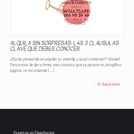
ALQUILA SIN SORPRESAS: LAS 3 CLÁUSULAS
CLAVE QUE DEBES CONOCER
¿Estás pensando en alquilar tu vivienda o local comercial? ¡Genial!
Pero antes de dar a firmar ese contrato que te parece un jeroglífico
egipcio, te recomiendo
[…]
Read more
Expertos en Desahucios