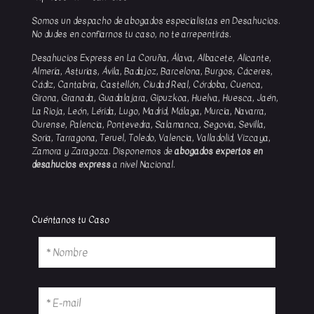
Somos un despacho de abogados especialistas en Desahucios.
No dudes en confiarnos tu caso, no te arrepentirás.
Desahucios Express en La Coruña, Álava, Albacete, Alicante,
Almería, Asturias, Ávila, Badajoz, Barcelona, Burgos, Cáceres,
Cádiz, Cantabria, Castellón, Ciudad Real, Córdoba, Cuenca,
Girona, Granada, Guadalajara, Gipuzkoa, Huelva, Huesca, Jaén,
La Rioja, León, Lérida, Lugo, Madrid, Málaga, Murcia, Navarra,
Ourense, Palencia, Pontevedra, Salamanca, Segovia, Sevilla,
Soria, Tarragona, Teruel, Toledo, Valencia, Valladolid, Vizcaya,
Zamora y Zaragoza. Disponemos de
abogados expertos en
desahucios express
a nivel Nacional.
Cuéntanos tu Caso