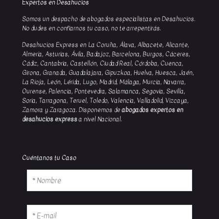
Expertos en Desahucios
Somos un despacho de abogados especialistas en Desahucios.
No dudes en confiarnos tu caso, no te arrepentirás.
Desahucios Express en La Coruña, Álava, Albacete, Alicante,
Almería, Asturias, Ávila, Badajoz, Barcelona, Burgos, Cáceres,
Cádiz, Cantabria, Castellón, Ciudad Real, Córdoba, Cuenca,
Girona, Granada, Guadalajara, Gipuzkoa, Huelva, Huesca, Jaén,
La Rioja, León, Lérida, Lugo, Madrid, Málaga, Murcia, Navarra,
Ourense, Palencia, Pontevedra, Salamanca, Segovia, Sevilla,
Soria, Tarragona, Teruel, Toledo, Valencia, Valladolid, Vizcaya,
Zamora y Zaragoza. Disponemos de
abogados expertos en
desahucios express
a nivel Nacional.
Cuéntanos tu Caso