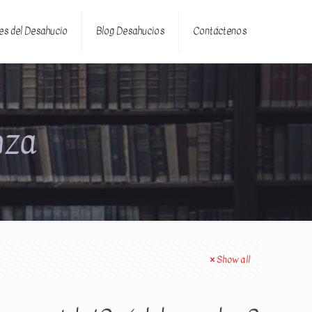
es del Desahucio
Blog Desahucios
Contáctenos
nza
Show all