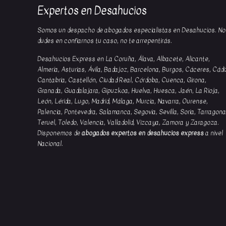
Expertos en Desahucios
Somos un despacho de abogados especialistas en Desahucios. No
dudes en confiarnos tu caso, no te arrepentirás.
Desahucios Express en La Coruña, Álava, Albacete, Alicante,
Almería, Asturias, Ávila, Badajoz, Barcelona, Burgos, Cáceres, Cádi
Cantabria, Castellón, Ciudad Real, Córdoba, Cuenca, Girona,
Granada, Guadalajara, Gipuzkoa, Huelva, Huesca, Jaén, La Rioja,
León, Lérida, Lugo, Madrid, Málaga, Murcia, Navarra, Ourense,
Palencia, Pontevedra, Salamanca, Segovia, Sevilla, Soria, Tarragona
Teruel, Toledo, Valencia, Valladolid, Vizcaya, Zamora y Zaragoza.
Disponemos de
abogados expertos en desahucios express
a nivel
Nacional.