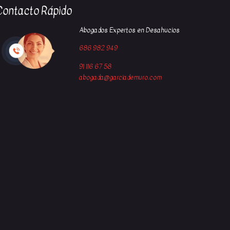
Contacto Rápido
Abogados Expertos en Desahucios
686 982 949
91 116 67 58
abogada@garciademuro.com