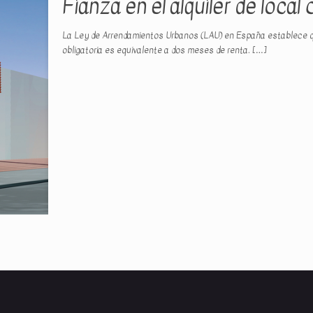
Fianza en el alquiler de loca
La Ley de Arrendamientos Urbanos (LAU) en España establece que
obligatoria es equivalente a dos meses de renta.
[…]