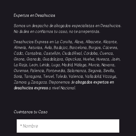
Expertos en Desahucios
Somos un despacho de abogados especialistas en Desahucios.
No dudes en confiarnos tu caso, no te arrepentirás.
Desahucios Express en La Coruña, Álava, Albacete, Alicante,
Almería, Asturias, Ávila, Badajoz, Barcelona, Burgos, Cáceres,
Cádiz, Cantabria, Castellón, Ciudad Real, Córdoba, Cuenca,
Girona, Granada, Guadalajara, Gipuzkoa, Huelva, Huesca, Jaén,
La Rioja, León, Lérida, Lugo, Madrid, Málaga, Murcia, Navarra,
Ourense, Palencia, Pontevedra, Salamanca, Segovia, Sevilla,
Soria, Tarragona, Teruel, Toledo, Valencia, Valladolid, Vizcaya,
Zamora y Zaragoza. Disponemos de
abogados expertos en
desahucios express
a nivel Nacional.
Cuéntanos tu Caso