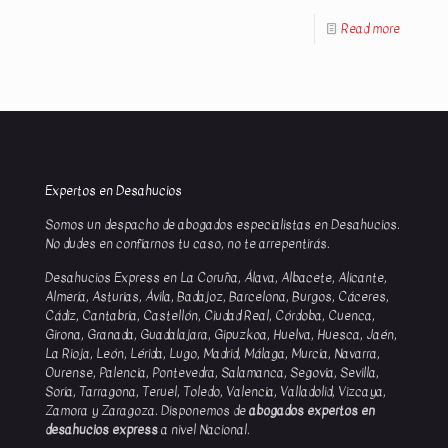
Read more
Expertos en Desahucios
Somos un despacho de abogados especialistas en Desahucios.
No dudes en confiarnos tu caso, no te arrepentirás.
Desahucios Express en La Coruña, Álava, Albacete, Alicante,
Almería, Asturias, Ávila, Badajoz, Barcelona, Burgos, Cáceres,
Cádiz, Cantabria, Castellón, Ciudad Real, Córdoba, Cuenca,
Girona, Granada, Guadalajara, Gipuzkoa, Huelva, Huesca, Jaén,
La Rioja, León, Lérida, Lugo, Madrid, Málaga, Murcia, Navarra,
Ourense, Palencia, Pontevedra, Salamanca, Segovia, Sevilla,
Soria, Tarragona, Teruel, Toledo, Valencia, Valladolid, Vizcaya,
Zamora y Zaragoza. Disponemos de
abogados expertos en
desahucios express
a nivel Nacional.