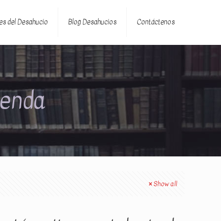
es del Desahucio
Blog Desahucios
Contáctenos
ienda
Show all