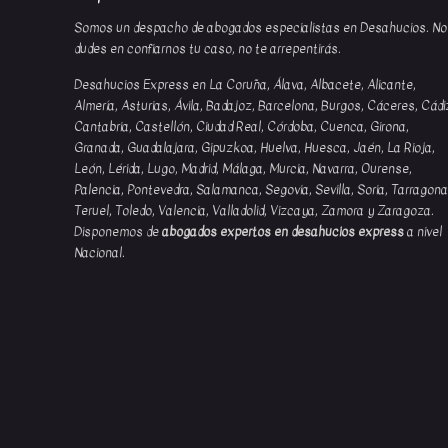
Somos un despacho de abogados especialistas en Desahucios. No
dudes en confiarnos tu caso, no te arrepentirás.
Desahucios Express en La Coruña, Álava, Albacete, Alicante,
Almería, Asturias, Ávila, Badajoz, Barcelona, Burgos, Cáceres, Cádi
Cantabria, Castellón, Ciudad Real, Córdoba, Cuenca, Girona,
Granada, Guadalajara, Gipuzkoa, Huelva, Huesca, Jaén, La Rioja,
León, Lérida, Lugo, Madrid, Málaga, Murcia, Navarra, Ourense,
Palencia, Pontevedra, Salamanca, Segovia, Sevilla, Soria, Tarragona
Teruel, Toledo, Valencia, Valladolid, Vizcaya, Zamora y Zaragoza.
Disponemos de
abogados expertos en desahucios express
a nivel
Nacional.