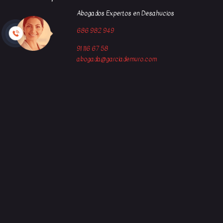
Abogados Expertos en Desahucios
686 982 949
91 116 67 58
abogada@garciademuro.com