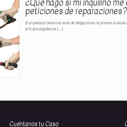
¿Qué hago si mi inquilino m
peticiones de reparaciones?
El propietario tiene una serie de obligaciones, la primera si está
si lo que alquilas es
[…]
Cuéntanos tu Caso