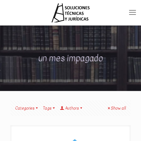
un mes impagado
Categories
Tags
Authors
Show all