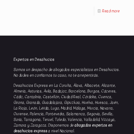
Read more
Expertos en Desahucios
Somos un despacho de abogados especialistas en Desahucios.
No dudes en confiarnos tu caso, no te arrepentirás.
Desahucios Express en La Coruña, Álava, Albacete, Alicante,
Almería, Asturias, Ávila, Badajoz, Barcelona, Burgos, Cáceres,
Cádiz, Cantabria, Castellón, Ciudad Real, Córdoba, Cuenca,
Girona, Granada, Guadalajara, Gipuzkoa, Huelva, Huesca, Jaén,
La Rioja, León, Lérida, Lugo, Madrid, Málaga, Murcia, Navarra,
Ourense, Palencia, Pontevedra, Salamanca, Segovia, Sevilla,
Soria, Tarragona, Teruel, Toledo, Valencia, Valladolid, Vizcaya,
Zamora y Zaragoza. Disponemos de
abogados expertos en
desahucios express
a nivel Nacional.