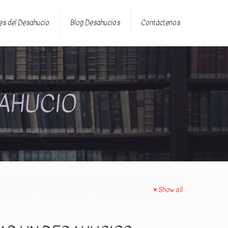
es del Desahucio
Blog Desahucios
Contáctenos
SAHUCIO
Show all