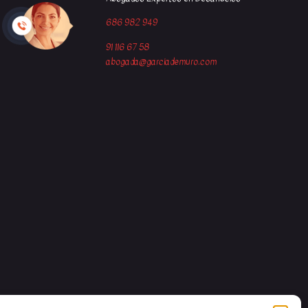
686 982 949
91 116 67 58
abogada@garciademuro.com