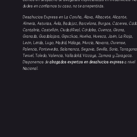
dudes en confiarnos tu caso, no te arrepentirás.
Desahucios Express en La Coruña, Álava, Albacete, Alicante,
Almería, Asturias, Ávila, Badajoz, Barcelona, Burgos, Cáceres, Cádi
Cantabria, Castellón, Ciudad Real, Córdoba, Cuenca, Girona,
Granada, Guadalajara, Gipuzkoa, Huelva, Huesca, Jaén, La Rioja,
León, Lérida, Lugo, Madrid, Málaga, Murcia, Navarra, Ourense,
Palencia, Pontevedra, Salamanca, Segovia, Sevilla, Soria, Tarragona
Teruel, Toledo, Valencia, Valladolid, Vizcaya, Zamora y Zaragoza.
Disponemos de
abogados expertos en desahucios express
a nivel
Nacional.