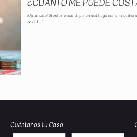
¿CUÁNTO ME PUEDE COST
¡Ojo al dato! Si estás pasando por un mal trago con un inquilin
de él.
[…]
Cuéntanos tu Caso