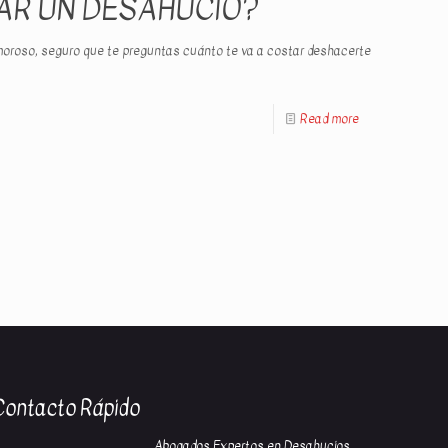
AR UN DESAHUCIO?
o moroso, seguro que te preguntas cuánto te va a costar deshacerte
Read more
Contacto Rápido
Abogados Expertos en Desahucios