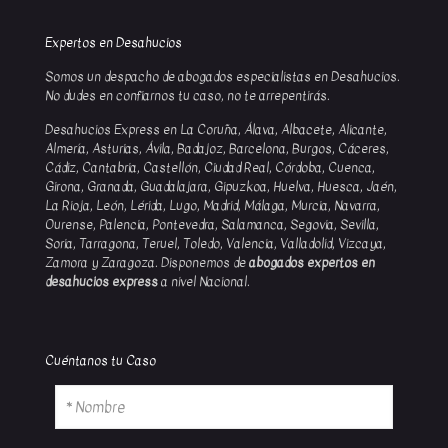
Expertos en Desahucios
Somos un despacho de abogados especialistas en Desahucios.
No dudes en confiarnos tu caso, no te arrepentirás.
Desahucios Express en La Coruña, Álava, Albacete, Alicante,
Almería, Asturias, Ávila, Badajoz, Barcelona, Burgos, Cáceres,
Cádiz, Cantabria, Castellón, Ciudad Real, Córdoba, Cuenca,
Girona, Granada, Guadalajara, Gipuzkoa, Huelva, Huesca, Jaén,
La Rioja, León, Lérida, Lugo, Madrid, Málaga, Murcia, Navarra,
Ourense, Palencia, Pontevedra, Salamanca, Segovia, Sevilla,
Soria, Tarragona, Teruel, Toledo, Valencia, Valladolid, Vizcaya,
Zamora y Zaragoza. Disponemos de
abogados expertos en
desahucios express
a nivel Nacional.
Cuéntanos tu Caso