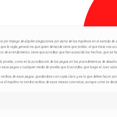
or impago de alquiler alegaciones por parte de los inquilinos en el sentido de 
ue la regla general es que quien demanda tiene que probar, el que inicia una acc
rato de arrendamiento, tiene que acreditar que han acaecido los hechos, que se h
 la prueba, como en la acreditación de los pagos en los procedimientos de desahuci
e esos pagos o cualquier medio de prueba que lo acredite, que luego el Juez valora
 dar recibos de esos pagos, quedándote con copia claro y es lo que debes hacer p
 el inquilino no tendrá recibos de esos meses concretos, aunque como te decía , 