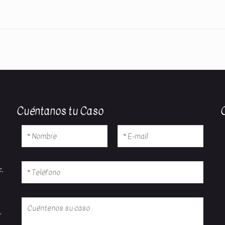
Cuéntanos tu Caso
z,
,