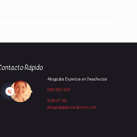
Contacto Rápido
Abogados Expertos en Desahucios
686 982 949
91 116 67 58
abogada@garciademuro.com