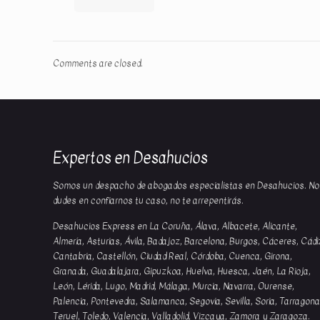
Comments are closed.
Expertos en Desahucios
Somos un despacho de abogados especialistas en Desahucios. No
dudes en confiarnos tu caso, no te arrepentirás.
Desahucios Express en La Coruña, Álava, Albacete, Alicante,
Almería, Asturias, Ávila, Badajoz, Barcelona, Burgos, Cáceres, Cádi
Cantabria, Castellón, Ciudad Real, Córdoba, Cuenca, Girona,
Granada, Guadalajara, Gipuzkoa, Huelva, Huesca, Jaén, La Rioja,
León, Lérida, Lugo, Madrid, Málaga, Murcia, Navarra, Ourense,
Palencia, Pontevedra, Salamanca, Segovia, Sevilla, Soria, Tarragona
Teruel, Toledo, Valencia, Valladolid, Vizcaya, Zamora y Zaragoza.