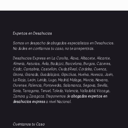
Expertos en Desahucios
Somos un despacho de abogados especialistas en Desahucios.
No dudes en confiarnos tu caso, no te arrepentirás.
Desahucios Express en La Coruña, Álava, Albacete, Alicante,
Almería, Asturias, Ávila, Badajoz, Barcelona, Burgos, Cáceres,
Cádiz, Cantabria, Castellón, Ciudad Real, Córdoba, Cuenca,
Girona, Granada, Guadalajara, Gipuzkoa, Huelva, Huesca, Jaén,
La Rioja, León, Lérida, Lugo, Madrid, Málaga, Murcia, Navarra,
Ourense, Palencia, Pontevedra, Salamanca, Segovia, Sevilla,
Soria, Tarragona, Teruel, Toledo, Valencia, Valladolid, Vizcaya,
Zamora y Zaragoza. Disponemos de
abogados expertos en
desahucios express
a nivel Nacional.
Cuéntanos tu Caso